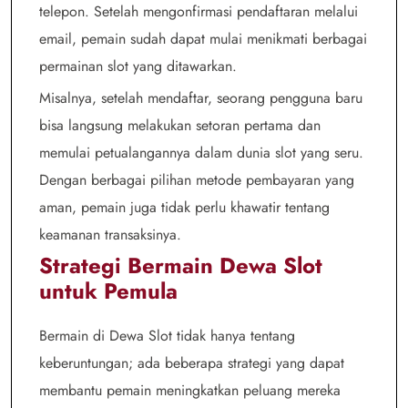
telepon. Setelah mengonfirmasi pendaftaran melalui
email, pemain sudah dapat mulai menikmati berbagai
permainan slot yang ditawarkan.
Misalnya, setelah mendaftar, seorang pengguna baru
bisa langsung melakukan setoran pertama dan
memulai petualangannya dalam dunia slot yang seru.
Dengan berbagai pilihan metode pembayaran yang
aman, pemain juga tidak perlu khawatir tentang
keamanan transaksinya.
Strategi Bermain Dewa Slot
untuk Pemula
Bermain di Dewa Slot tidak hanya tentang
keberuntungan; ada beberapa strategi yang dapat
membantu pemain meningkatkan peluang mereka