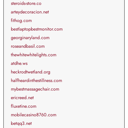
steroids-store.co
arteydecoracion.net
fithog.com
bestlaptopbestmonitor.com
georginaryland.com
roseandbasil.com
thewhitewhitelights.com
atdhe.ws
heckrodtwetland.org
halfheardinthestillness.com
mybestmassagechair.com
ericreed.net
fluxetine.com
mobilecasino8760.com
betqq3.net