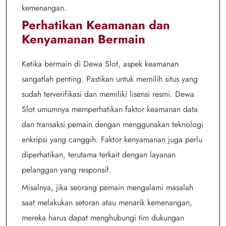
kemenangan.
Perhatikan Keamanan dan
Kenyamanan Bermain
Ketika bermain di Dewa Slot, aspek keamanan
sangatlah penting. Pastikan untuk memilih situs yang
sudah terverifikasi dan memiliki lisensi resmi. Dewa
Slot umumnya memperhatikan faktor keamanan data
dan transaksi pemain dengan menggunakan teknologi
enkripsi yang canggih. Faktor kenyamanan juga perlu
diperhatikan, terutama terkait dengan layanan
pelanggan yang responsif.
Misalnya, jika seorang pemain mengalami masalah
saat melakukan setoran atau menarik kemenangan,
mereka harus dapat menghubungi tim dukungan