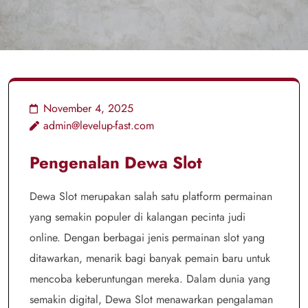
November 4, 2025
admin@levelup-fast.com
Pengenalan Dewa Slot
Dewa Slot merupakan salah satu platform permainan
yang semakin populer di kalangan pecinta judi
online. Dengan berbagai jenis permainan slot yang
ditawarkan, menarik bagi banyak pemain baru untuk
mencoba keberuntungan mereka. Dalam dunia yang
semakin digital, Dewa Slot menawarkan pengalaman