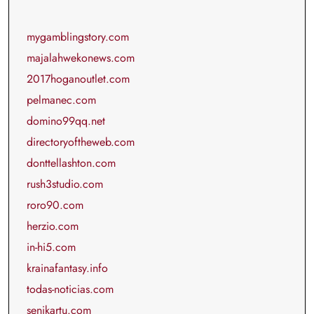
mygamblingstory.com
majalahwekonews.com
2017hoganoutlet.com
pelmanec.com
domino99qq.net
directoryoftheweb.com
donttellashton.com
rush3studio.com
roro90.com
herzio.com
in-hi5.com
krainafantasy.info
todas-noticias.com
senikartu.com