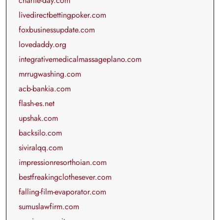
charlie-day.com
livedirectbettingpoker.com
foxbusinessupdate.com
lovedaddy.org
integrativemedicalmassageplano.com
mrrugwashing.com
acb-bankia.com
flash-es.net
upshak.com
backsilo.com
siviralqq.com
impressionresorthoian.com
bestfreakingclothesever.com
falling-film-evaporator.com
sumuslawfirm.com