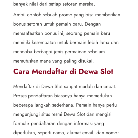
banyak nilai dari setiap setoran mereka.
Ambil contoh sebuah promo yang bisa memberikan
bonus setoran untuk pemain baru. Dengan
memanfaatkan bonus ini, seorang pemain baru
memiliki kesempatan untuk bermain lebih lama dan
mencoba berbagai jenis permainan sebelum
memutuskan mana yang paling disukai.
Cara Mendaftar di Dewa Slot
Mendaftar di Dewa Slot sangat mudah dan cepat.
Proses pendaftaran biasanya hanya memerlukan
beberapa langkah sederhana. Pemain hanya perlu
mengunjungi situs resmi Dewa Slot dan mengisi
formulir pendaftaran dengan informasi yang
diperlukan, seperti nama, alamat email, dan nomor