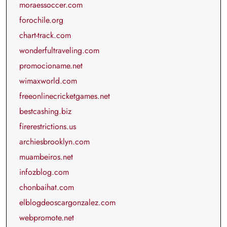
moraessoccer.com
forochile.org
chart-track.com
wonderfultraveling.com
promocioname.net
wimaxworld.com
freeonlinecricketgames.net
bestcashing.biz
firerestrictions.us
archiesbrooklyn.com
muambeiros.net
infozblog.com
chonbaihat.com
elblogdeoscargonzalez.com
webpromote.net