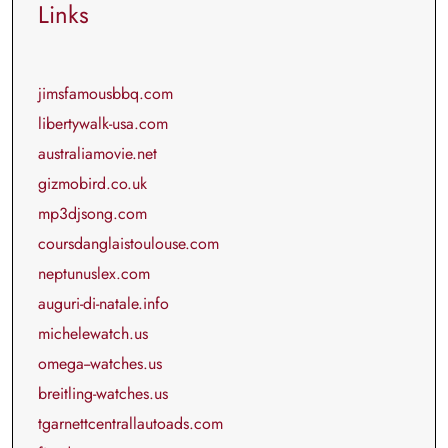
Links
jimsfamousbbq.com
libertywalk-usa.com
australiamovie.net
gizmobird.co.uk
mp3djsong.com
coursdanglaistoulouse.com
neptunuslex.com
auguri-di-natale.info
michelewatch.us
omega--watches.us
breitling-watches.us
tgarnettcentrallautoads.com