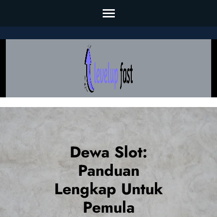
Skip
to
content
(Press
Enter)
Dewa Slot:
Panduan
Lengkap Untuk
Pemula