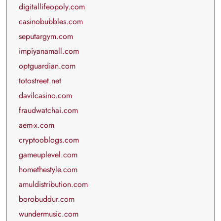
digitallifeopoly.com
casinobubbles.com
seputargym.com
impiyanamall.com
optguardian.com
totostreet.net
davilcasino.com
fraudwatchai.com
aem-x.com
cryptooblogs.com
gameuplevel.com
homethestyle.com
amuldistribution.com
borobuddur.com
wundermusic.com