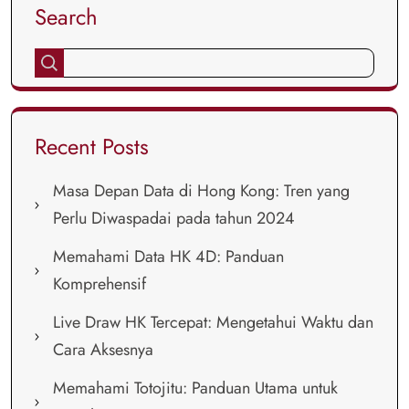
Search
Recent Posts
Masa Depan Data di Hong Kong: Tren yang
Perlu Diwaspadai pada tahun 2024
Memahami Data HK 4D: Panduan
Komprehensif
Live Draw HK Tercepat: Mengetahui Waktu dan
Cara Aksesnya
Memahami Totojitu: Panduan Utama untuk