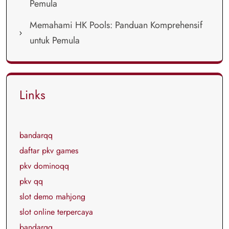
Pemula
Memahami HK Pools: Panduan Komprehensif
untuk Pemula
Links
bandarqq
daftar pkv games
pkv dominoqq
pkv qq
slot demo mahjong
slot online terpercaya
bandarqq