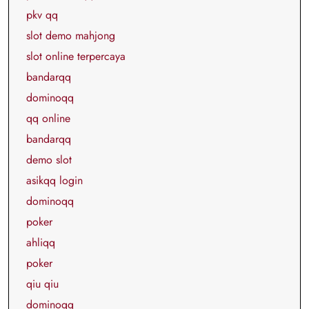
pkv qq
slot demo mahjong
slot online terpercaya
bandarqq
dominoqq
qq online
bandarqq
demo slot
asikqq login
dominoqq
poker
ahliqq
poker
qiu qiu
dominoqq