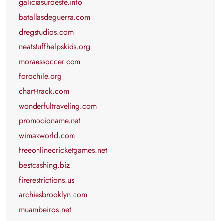
galiciasuroeste.info
batallasdeguerra.com
dregstudios.com
neatstuffhelpskids.org
moraessoccer.com
forochile.org
chart-track.com
wonderfultraveling.com
promocioname.net
wimaxworld.com
freeonlinecricketgames.net
bestcashing.biz
firerestrictions.us
archiesbrooklyn.com
muambeiros.net