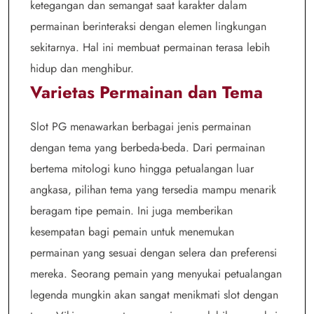
ketegangan dan semangat saat karakter dalam
permainan berinteraksi dengan elemen lingkungan
sekitarnya. Hal ini membuat permainan terasa lebih
hidup dan menghibur.
Varietas Permainan dan Tema
Slot PG menawarkan berbagai jenis permainan
dengan tema yang berbeda-beda. Dari permainan
bertema mitologi kuno hingga petualangan luar
angkasa, pilihan tema yang tersedia mampu menarik
beragam tipe pemain. Ini juga memberikan
kesempatan bagi pemain untuk menemukan
permainan yang sesuai dengan selera dan preferensi
mereka. Seorang pemain yang menyukai petualangan
legenda mungkin akan sangat menikmati slot dengan