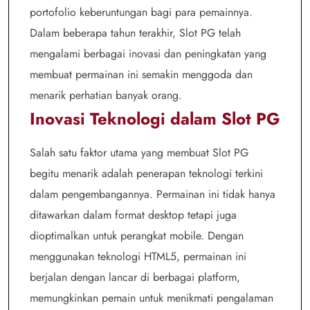
portofolio keberuntungan bagi para pemainnya.
Dalam beberapa tahun terakhir, Slot PG telah
mengalami berbagai inovasi dan peningkatan yang
membuat permainan ini semakin menggoda dan
menarik perhatian banyak orang.
Inovasi Teknologi dalam Slot PG
Salah satu faktor utama yang membuat Slot PG
begitu menarik adalah penerapan teknologi terkini
dalam pengembangannya. Permainan ini tidak hanya
ditawarkan dalam format desktop tetapi juga
dioptimalkan untuk perangkat mobile. Dengan
menggunakan teknologi HTML5, permainan ini
berjalan dengan lancar di berbagai platform,
memungkinkan pemain untuk menikmati pengalaman