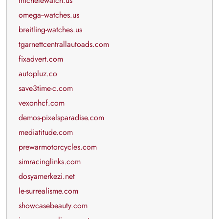
michelewatch.us
omega--watches.us
breitling-watches.us
tgarnettcentrallautoads.com
fixadvert.com
autopluz.co
save3time-c.com
vexonhcf.com
demos-pixelsparadise.com
mediatitude.com
prewarmotorcycles.com
simracinglinks.com
dosyamerkezi.net
le-surrealisme.com
showcasebeauty.com