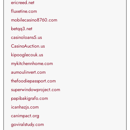
ericreed.net
fluxetine.com
mobilecasino8760.com
betqq3.net
casinoloans5.us
CasinoAuction.us
kipooglecouk.us
mykitchennhome.com
aumoulinvert.com
thefoodiepassport.com
superwindowproject.com
papibakigrafo.com
icanhazjs.com
canimpact.org
goviralstudy.com