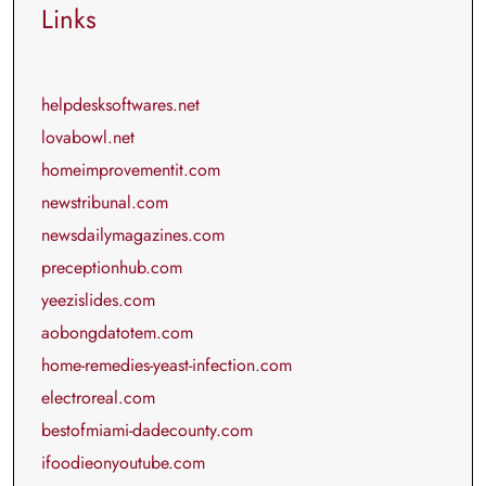
Links
helpdesksoftwares.net
lovabowl.net
homeimprovementit.com
newstribunal.com
newsdailymagazines.com
preceptionhub.com
yeezislides.com
aobongdatotem.com
home-remedies-yeast-infection.com
electroreal.com
bestofmiami-dadecounty.com
ifoodieonyoutube.com