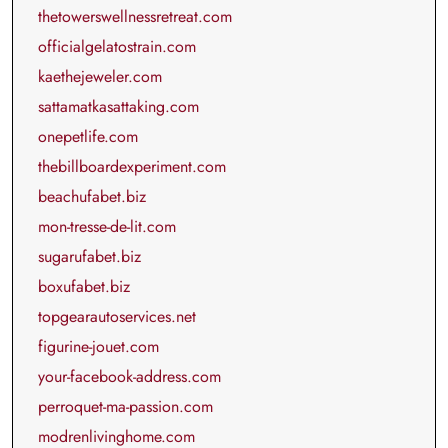
thetowerswellnessretreat.com
officialgelatostrain.com
kaethejeweler.com
sattamatkasattaking.com
onepetlife.com
thebillboardexperiment.com
beachufabet.biz
mon-tresse-de-lit.com
sugarufabet.biz
boxufabet.biz
topgearautoservices.net
figurine-jouet.com
your-facebook-address.com
perroquet-ma-passion.com
modrenlivinghome.com