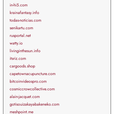
in-hi5.com
krainafantasy.info
todas-noticias.com
senikartu.com
rusportal.net
watty.io
livinginthesun.info
itsriz.com
cargoods.shop
capetownacupuncture.com
bitcoinvideospro.com
cosmiccrowcollective.com
alain-jacquet.com
gotisouizakayabakeneko.com
meshpoint.me