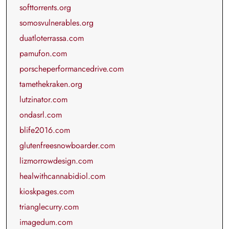
softtorrents.org
somosvulnerables.org
duatloterrassa.com
pamufon.com
porscheperformancedrive.com
tamethekraken.org
lutzinator.com
ondasrl.com
blife2016.com
glutenfreesnowboarder.com
lizmorrowdesign.com
healwithcannabidiol.com
kioskpages.com
trianglecurry.com
imagedum.com