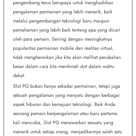
pengembang terus berupaya untuk menghadirkan
pengalaman permainan yang lebih menarik, baik
melalui pengembangan teknologi baru maupun
pemahaman yang lebih baik tentang apa yang dicari
oleh para pemain. Seiring dengan meningkatnya
popularitas permainan mobile dan realitas virtual,
tidak mengherankan jika kita akan melihat perubahan
besar dalam cara kita menikmati slot dalam waktu
dekat.
Slot PG bukan hanya sekadar permainan, tetapi juga
sebuah pengalaman yang menyatu dengan berbagai
aspek hiburan dan kemajuan teknologi. Baik Anda
seorang pemain berpengalaman atau baru pertama
kali mencoba, Slot PG menawarkan sesuatu yang
menarik untuk setiap orang, menjadikannya salah satu