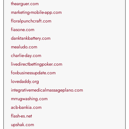
thearguer.com
marketing-mobile-app.com
floralpunchcraft.com
fiasone.com
danktankbattery.com
mealudo.com
charlie-day.com
livedirectbettingpoker.com
foxbusinessupdate.com
lovedaddy.org
integrativemedicalmassageplano.com
mrrugwashing.com
acb-bankia.com
flash-es.net
upshak.com