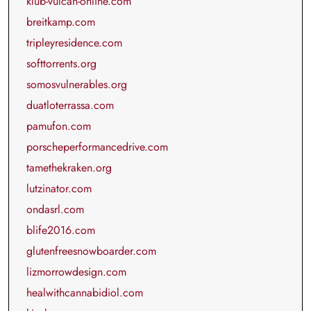
klub-vulcan-online.com
breitkamp.com
tripleyresidence.com
softtorrents.org
somosvulnerables.org
duatloterrassa.com
pamufon.com
porscheperformancedrive.com
tamethekraken.org
lutzinator.com
ondasrl.com
blife2016.com
glutenfreesnowboarder.com
lizmorrowdesign.com
healwithcannabidiol.com