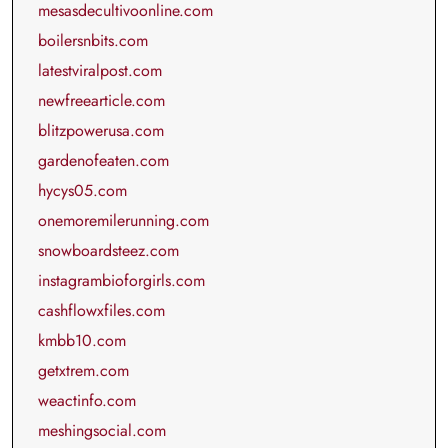
mesasdecultivoonline.com
boilersnbits.com
latestviralpost.com
newfreearticle.com
blitzpowerusa.com
gardenofeaten.com
hycys05.com
onemoremilerunning.com
snowboardsteez.com
instagrambioforgirls.com
cashflowxfiles.com
kmbb10.com
getxtrem.com
weactinfo.com
meshingsocial.com