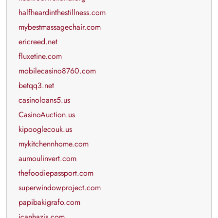
halfheardinthestillness.com
mybestmassagechair.com
ericreed.net
fluxetine.com
mobilecasino8760.com
betqq3.net
casinoloans5.us
CasinoAuction.us
kipooglecouk.us
mykitchennhome.com
aumoulinvert.com
thefoodiepassport.com
superwindowproject.com
papibakigrafo.com
icanhazjs.com