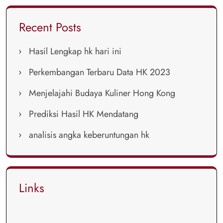
Recent Posts
Hasil Lengkap hk hari ini
Perkembangan Terbaru Data HK 2023
Menjelajahi Budaya Kuliner Hong Kong
Prediksi Hasil HK Mendatang
analisis angka keberuntungan hk
Links