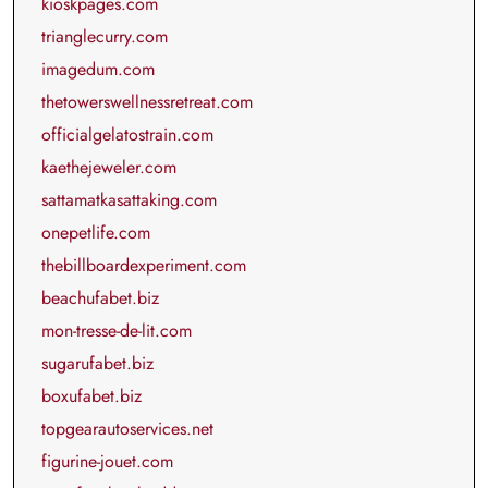
kioskpages.com
trianglecurry.com
imagedum.com
thetowerswellnessretreat.com
officialgelatostrain.com
kaethejeweler.com
sattamatkasattaking.com
onepetlife.com
thebillboardexperiment.com
beachufabet.biz
mon-tresse-de-lit.com
sugarufabet.biz
boxufabet.biz
topgearautoservices.net
figurine-jouet.com