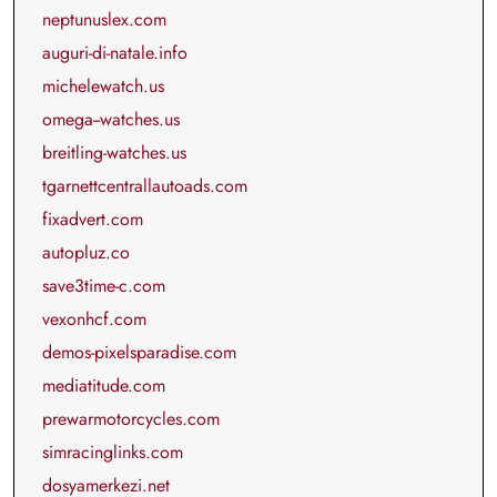
neptunuslex.com
auguri-di-natale.info
michelewatch.us
omega--watches.us
breitling-watches.us
tgarnettcentrallautoads.com
fixadvert.com
autopluz.co
save3time-c.com
vexonhcf.com
demos-pixelsparadise.com
mediatitude.com
prewarmotorcycles.com
simracinglinks.com
dosyamerkezi.net