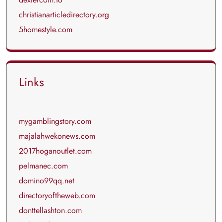
christianarticledirectory.org
5homestyle.com
Links
mygamblingstory.com
majalahwekonews.com
2017hoganoutlet.com
pelmanec.com
domino99qq.net
directoryoftheweb.com
donttellashton.com