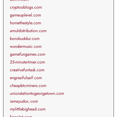
cryptooblogs.com
gameuplevel.com
homethestyle.com
amuldistribution.com
borobuddur.com
wundermusic.com
gamefungames.com
25-minute-timer.com
creativefuntask.com
engrsaifulsaif.com
cheapbtcminers.com
unionstationtogeorgetown.com
iamayudoc.com
mylittlebighead.com
freealot.com