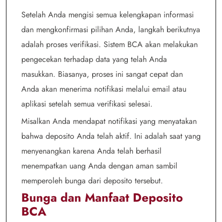
Setelah Anda mengisi semua kelengkapan informasi
dan mengkonfirmasi pilihan Anda, langkah berikutnya
adalah proses verifikasi. Sistem BCA akan melakukan
pengecekan terhadap data yang telah Anda
masukkan. Biasanya, proses ini sangat cepat dan
Anda akan menerima notifikasi melalui email atau
aplikasi setelah semua verifikasi selesai.
Misalkan Anda mendapat notifikasi yang menyatakan
bahwa deposito Anda telah aktif. Ini adalah saat yang
menyenangkan karena Anda telah berhasil
menempatkan uang Anda dengan aman sambil
memperoleh bunga dari deposito tersebut.
Bunga dan Manfaat Deposito
BCA