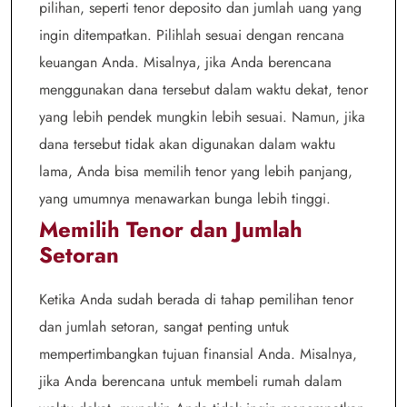
pilihan, seperti tenor deposito dan jumlah uang yang
ingin ditempatkan. Pilihlah sesuai dengan rencana
keuangan Anda. Misalnya, jika Anda berencana
menggunakan dana tersebut dalam waktu dekat, tenor
yang lebih pendek mungkin lebih sesuai. Namun, jika
dana tersebut tidak akan digunakan dalam waktu
lama, Anda bisa memilih tenor yang lebih panjang,
yang umumnya menawarkan bunga lebih tinggi.
Memilih Tenor dan Jumlah
Setoran
Ketika Anda sudah berada di tahap pemilihan tenor
dan jumlah setoran, sangat penting untuk
mempertimbangkan tujuan finansial Anda. Misalnya,
jika Anda berencana untuk membeli rumah dalam