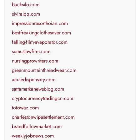
backsilo.com
siviralqq.com
impressionresorthoian.com
bestfreakingclothesever.com
falling-film-evaporator.com
sumuslawfirm.com
nursingprowriters.com
greenmountainthreadwear.com
acutedispensary.com
sattamatkanewsblog.com
cryptocurrencytradingcn.com
totowaz.com
charlestonwipesettlement.com
brandfollowmarket.com
weeklyjobnews.com