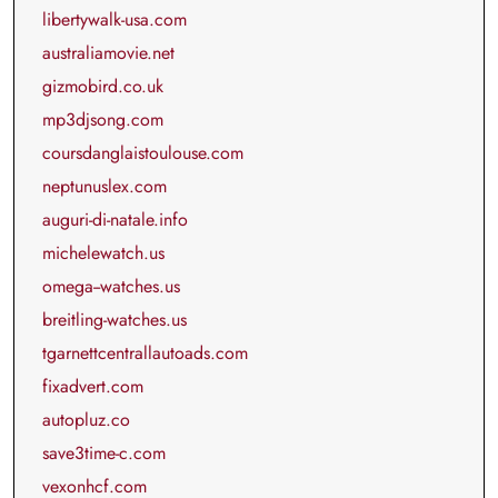
libertywalk-usa.com
australiamovie.net
gizmobird.co.uk
mp3djsong.com
coursdanglaistoulouse.com
neptunuslex.com
auguri-di-natale.info
michelewatch.us
omega--watches.us
breitling-watches.us
tgarnettcentrallautoads.com
fixadvert.com
autopluz.co
save3time-c.com
vexonhcf.com