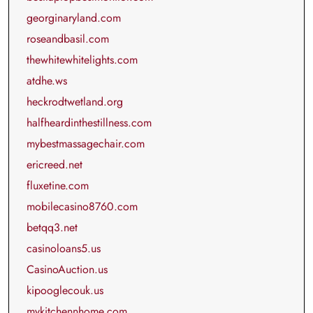
georginaryland.com
roseandbasil.com
thewhitewhitelights.com
atdhe.ws
heckrodtwetland.org
halfheardinthestillness.com
mybestmassagechair.com
ericreed.net
fluxetine.com
mobilecasino8760.com
betqq3.net
casinoloans5.us
CasinoAuction.us
kipooglecouk.us
mykitchennhome.com