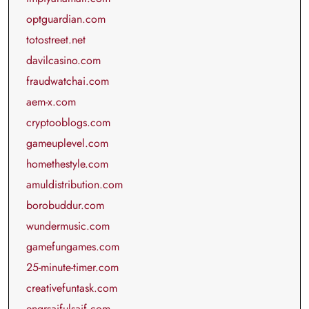
optguardian.com
totostreet.net
davilcasino.com
fraudwatchai.com
aem-x.com
cryptooblogs.com
gameuplevel.com
homethestyle.com
amuldistribution.com
borobuddur.com
wundermusic.com
gamefungames.com
25-minute-timer.com
creativefuntask.com
engrsaifulsaif.com