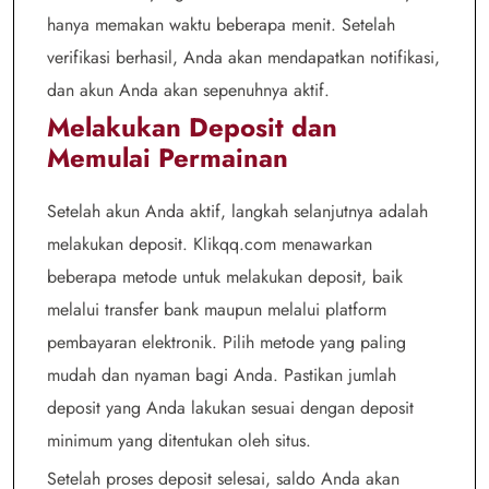
hanya memakan waktu beberapa menit. Setelah
verifikasi berhasil, Anda akan mendapatkan notifikasi,
dan akun Anda akan sepenuhnya aktif.
Melakukan Deposit dan
Memulai Permainan
Setelah akun Anda aktif, langkah selanjutnya adalah
melakukan deposit. Klikqq.com menawarkan
beberapa metode untuk melakukan deposit, baik
melalui transfer bank maupun melalui platform
pembayaran elektronik. Pilih metode yang paling
mudah dan nyaman bagi Anda. Pastikan jumlah
deposit yang Anda lakukan sesuai dengan deposit
minimum yang ditentukan oleh situs.
Setelah proses deposit selesai, saldo Anda akan