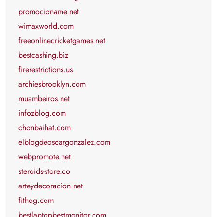
promocioname.net
wimaxworld.com
freeonlinecricketgames.net
bestcashing.biz
firerestrictions.us
archiesbrooklyn.com
muambeiros.net
infozblog.com
chonbaihat.com
elblogdeoscargonzalez.com
webpromote.net
steroids-store.co
arteydecoracion.net
fithog.com
bestlaptopbestmonitor.com