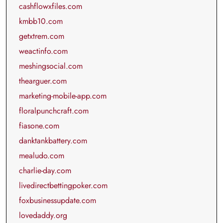
cashflowxfiles.com
kmbb10.com
getxtrem.com
weactinfo.com
meshingsocial.com
thearguer.com
marketing-mobile-app.com
floralpunchcraft.com
fiasone.com
danktankbattery.com
mealudo.com
charlie-day.com
livedirectbettingpoker.com
foxbusinessupdate.com
lovedaddy.org