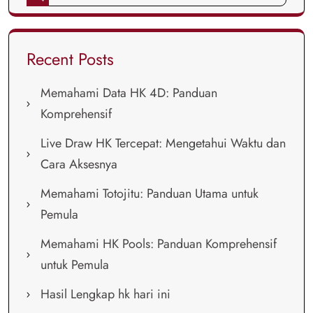
Recent Posts
Memahami Data HK 4D: Panduan
Komprehensif
Live Draw HK Tercepat: Mengetahui Waktu dan
Cara Aksesnya
Memahami Totojitu: Panduan Utama untuk
Pemula
Memahami HK Pools: Panduan Komprehensif
untuk Pemula
Hasil Lengkap hk hari ini