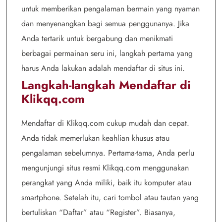
untuk memberikan pengalaman bermain yang nyaman
dan menyenangkan bagi semua penggunanya. Jika
Anda tertarik untuk bergabung dan menikmati
berbagai permainan seru ini, langkah pertama yang
harus Anda lakukan adalah mendaftar di situs ini.
Langkah-langkah Mendaftar di
Klikqq.com
Mendaftar di Klikqq.com cukup mudah dan cepat.
Anda tidak memerlukan keahlian khusus atau
pengalaman sebelumnya. Pertama-tama, Anda perlu
mengunjungi situs resmi Klikqq.com menggunakan
perangkat yang Anda miliki, baik itu komputer atau
smartphone. Setelah itu, cari tombol atau tautan yang
bertuliskan “Daftar” atau “Register”. Biasanya,