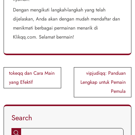
Dengan mengikuti langkah-langkah yang telah
dijelaskan, Anda akan dengan mudah mendaftar dan
menikmati berbagai permainan menarik di
Klikqq.com. Selamat bermain!
Post
tokeqq dan Cara Main
vipjudiqq: Panduan
navigation
yang Efektif
Lengkap untuk Pemain
Pemula
Search