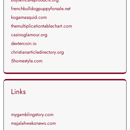
frenchbulldogpuppyforsale.net
kogamasquid.com
themultiplicationtablechart.com
casinoglamour.org
dextercoin.io
christianarticledirectory.org
5homestyle.com
Links
mygamblingstory.com
majalahwekonews.com