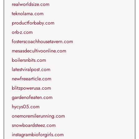
realworldsize.com
teknolama.com
productforbaby.com
orb-z.com
fosterscoachhousetavern.com
mesasdecultivoonline.com
boilersnbits.com
latestviralpost.com
newfreearticle.com
blitzpowerusa.com
gardenofeaten.com
hycys05.com
onemoremilerunning.com
snowboardsteez.com
instagrambioforgirls.com