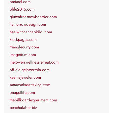
ondasrl.com
blife2016.com
glutenfreesnowboarder.com
lizmorrowdesign.com
healwithcannabidiol.com
kioskpages.com
trianglecurry.com
imagedum.com
thetowerswellnessretreat.com
officialgelatostrain.com
kaethejeweler.com
sattamatkasattaking.com
onepetlife.com
thebillboardexperiment.com
beachufabet.biz