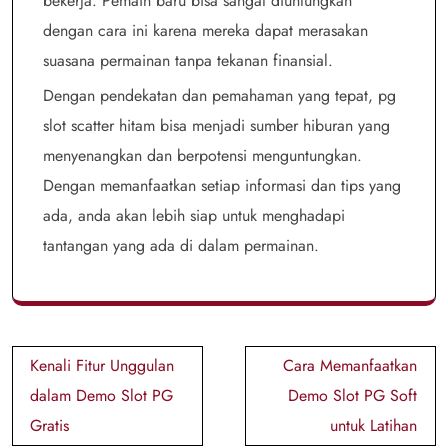
bekerja. Pemain baru bisa sangat diuntungkan
dengan cara ini karena mereka dapat merasakan
suasana permainan tanpa tekanan finansial.
Dengan pendekatan dan pemahaman yang tepat, pg
slot scatter hitam bisa menjadi sumber hiburan yang
menyenangkan dan berpotensi menguntungkan.
Dengan memanfaatkan setiap informasi dan tips yang
ada, anda akan lebih siap untuk menghadapi
tantangan yang ada di dalam permainan.
Post
Kenali Fitur Unggulan
Cara Memanfaatkan
navigation
dalam Demo Slot PG
Demo Slot PG Soft
Gratis
untuk Latihan