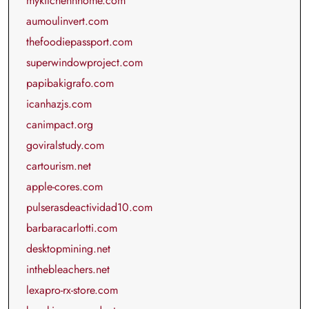
mykitchennhome.com
aumoulinvert.com
thefoodiepassport.com
superwindowproject.com
papibakigrafo.com
icanhazjs.com
canimpact.org
goviralstudy.com
cartourism.net
apple-cores.com
pulserasdeactividad10.com
barbaracarlotti.com
desktopmining.net
inthebleachers.net
lexapro-rx-store.com