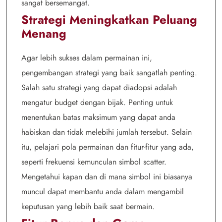
sangat bersemangat.
Strategi Meningkatkan Peluang
Menang
Agar lebih sukses dalam permainan ini,
pengembangan strategi yang baik sangatlah penting.
Salah satu strategi yang dapat diadopsi adalah
mengatur budget dengan bijak. Penting untuk
menentukan batas maksimum yang dapat anda
habiskan dan tidak melebihi jumlah tersebut. Selain
itu, pelajari pola permainan dan fitur-fitur yang ada,
seperti frekuensi kemunculan simbol scatter.
Mengetahui kapan dan di mana simbol ini biasanya
muncul dapat membantu anda dalam mengambil
keputusan yang lebih baik saat bermain.