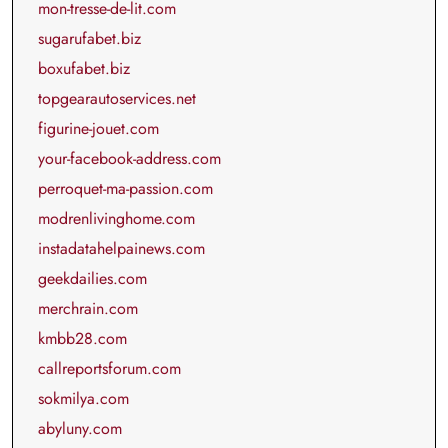
mon-tresse-de-lit.com
sugarufabet.biz
boxufabet.biz
topgearautoservices.net
figurine-jouet.com
your-facebook-address.com
perroquet-ma-passion.com
modrenlivinghome.com
instadatahelpainews.com
geekdailies.com
merchrain.com
kmbb28.com
callreportsforum.com
sokmilya.com
abyluny.com