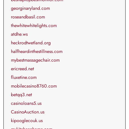
georginaryland.com
roseandbasil.com
thewhitewhitelights.com
atdhe.ws
heckrodtwetland.org
halfheardinthestillness.com
mybestmassagechair.com
ericreed.net
fluxetine.com
mobilecasino8760.com
betqq3.net
casinoloans5.us
CasinoAuction.us
kipooglecouk.us