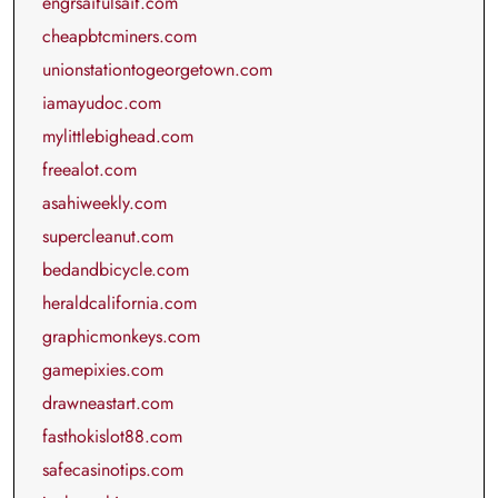
engrsaifulsaif.com
cheapbtcminers.com
unionstationtogeorgetown.com
iamayudoc.com
mylittlebighead.com
freealot.com
asahiweekly.com
supercleanut.com
bedandbicycle.com
heraldcalifornia.com
graphicmonkeys.com
gamepixies.com
drawneastart.com
fasthokislot88.com
safecasinotips.com