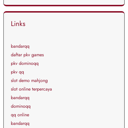
Links
bandarqq
daftar pkv games
pkv dominoqq
pkv qq
slot demo mahjong
slot online terpercaya
bandarqq
dominoqq
qq online
bandarqq