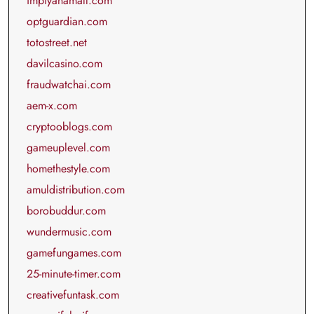
impiyanamall.com
optguardian.com
totostreet.net
davilcasino.com
fraudwatchai.com
aem-x.com
cryptooblogs.com
gameuplevel.com
homethestyle.com
amuldistribution.com
borobuddur.com
wundermusic.com
gamefungames.com
25-minute-timer.com
creativefuntask.com