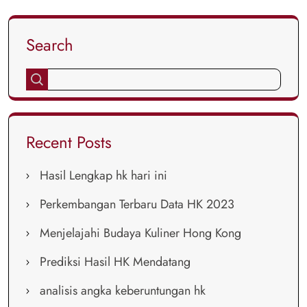
Search
Recent Posts
Hasil Lengkap hk hari ini
Perkembangan Terbaru Data HK 2023
Menjelajahi Budaya Kuliner Hong Kong
Prediksi Hasil HK Mendatang
analisis angka keberuntungan hk