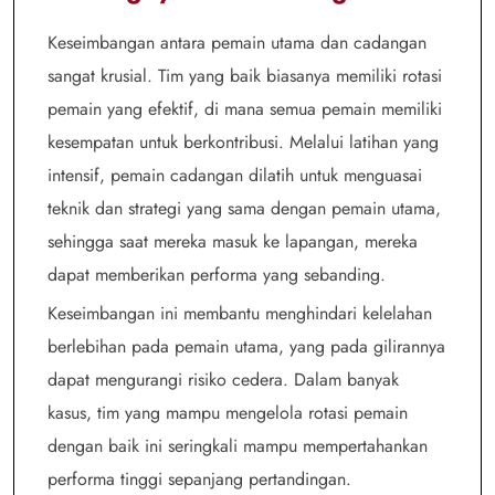
Keseimbangan antara pemain utama dan cadangan
sangat krusial. Tim yang baik biasanya memiliki rotasi
pemain yang efektif, di mana semua pemain memiliki
kesempatan untuk berkontribusi. Melalui latihan yang
intensif, pemain cadangan dilatih untuk menguasai
teknik dan strategi yang sama dengan pemain utama,
sehingga saat mereka masuk ke lapangan, mereka
dapat memberikan performa yang sebanding.
Keseimbangan ini membantu menghindari kelelahan
berlebihan pada pemain utama, yang pada gilirannya
dapat mengurangi risiko cedera. Dalam banyak
kasus, tim yang mampu mengelola rotasi pemain
dengan baik ini seringkali mampu mempertahankan
performa tinggi sepanjang pertandingan.