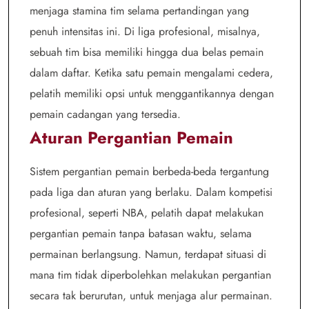
menjaga stamina tim selama pertandingan yang
penuh intensitas ini. Di liga profesional, misalnya,
sebuah tim bisa memiliki hingga dua belas pemain
dalam daftar. Ketika satu pemain mengalami cedera,
pelatih memiliki opsi untuk menggantikannya dengan
pemain cadangan yang tersedia.
Aturan Pergantian Pemain
Sistem pergantian pemain berbeda-beda tergantung
pada liga dan aturan yang berlaku. Dalam kompetisi
profesional, seperti NBA, pelatih dapat melakukan
pergantian pemain tanpa batasan waktu, selama
permainan berlangsung. Namun, terdapat situasi di
mana tim tidak diperbolehkan melakukan pergantian
secara tak berurutan, untuk menjaga alur permainan.