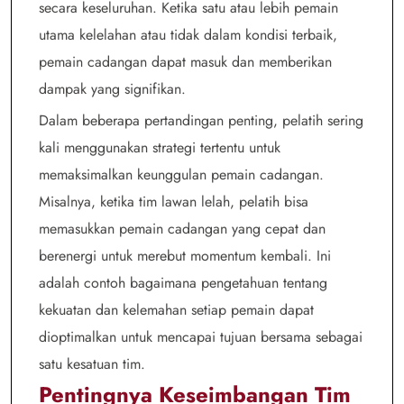
secara keseluruhan. Ketika satu atau lebih pemain
utama kelelahan atau tidak dalam kondisi terbaik,
pemain cadangan dapat masuk dan memberikan
dampak yang signifikan.
Dalam beberapa pertandingan penting, pelatih sering
kali menggunakan strategi tertentu untuk
memaksimalkan keunggulan pemain cadangan.
Misalnya, ketika tim lawan lelah, pelatih bisa
memasukkan pemain cadangan yang cepat dan
berenergi untuk merebut momentum kembali. Ini
adalah contoh bagaimana pengetahuan tentang
kekuatan dan kelemahan setiap pemain dapat
dioptimalkan untuk mencapai tujuan bersama sebagai
satu kesatuan tim.
Pentingnya Keseimbangan Tim