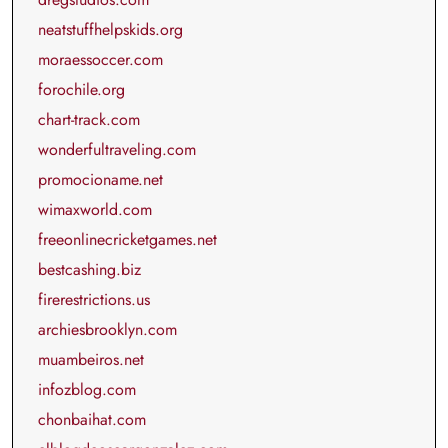
neatstuffhelpskids.org
moraessoccer.com
forochile.org
chart-track.com
wonderfultraveling.com
promocioname.net
wimaxworld.com
freeonlinecricketgames.net
bestcashing.biz
firerestrictions.us
archiesbrooklyn.com
muambeiros.net
infozblog.com
chonbaihat.com