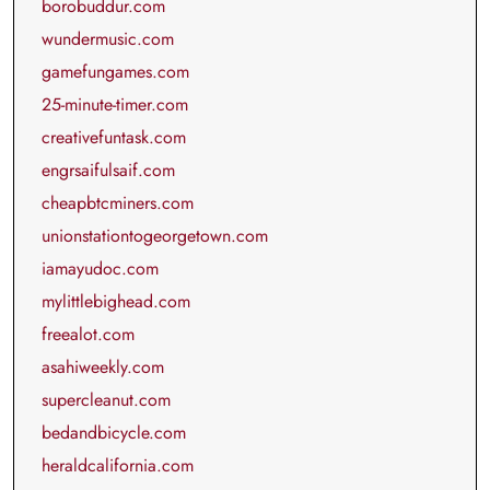
borobuddur.com
wundermusic.com
gamefungames.com
25-minute-timer.com
creativefuntask.com
engrsaifulsaif.com
cheapbtcminers.com
unionstationtogeorgetown.com
iamayudoc.com
mylittlebighead.com
freealot.com
asahiweekly.com
supercleanut.com
bedandbicycle.com
heraldcalifornia.com