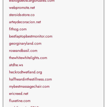
elblogdeoscargonzalez.com
webpromote.net
steroids-store.co
arteydecoracion.net
fithog.com
bestlaptopbestmonitor.com
georginaryland.com
roseandbasil.com
thewhitewhitelights.com
atdhe.ws
heckrodtwetland.org
halfheardinthestillness.com
mybestmassagechair.com
ericreed.net
fluxetine.com