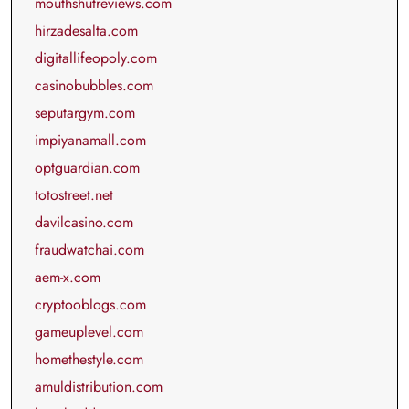
mouthshutreviews.com
hirzadesalta.com
digitallifeopoly.com
casinobubbles.com
seputargym.com
impiyanamall.com
optguardian.com
totostreet.net
davilcasino.com
fraudwatchai.com
aem-x.com
cryptooblogs.com
gameuplevel.com
homethestyle.com
amuldistribution.com