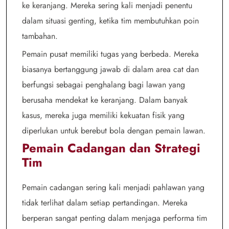
ke keranjang. Mereka sering kali menjadi penentu
dalam situasi genting, ketika tim membutuhkan poin
tambahan.
Pemain pusat memiliki tugas yang berbeda. Mereka
biasanya bertanggung jawab di dalam area cat dan
berfungsi sebagai penghalang bagi lawan yang
berusaha mendekat ke keranjang. Dalam banyak
kasus, mereka juga memiliki kekuatan fisik yang
diperlukan untuk berebut bola dengan pemain lawan.
Pemain Cadangan dan Strategi
Tim
Pemain cadangan sering kali menjadi pahlawan yang
tidak terlihat dalam setiap pertandingan. Mereka
berperan sangat penting dalam menjaga performa tim