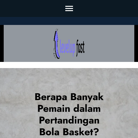
Skip
to
content
(Press
Enter)
Berapa Banyak
Pemain dalam
Pertandingan
Bola Basket?