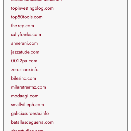
topinvestingblog.com
top50tools.com
the-rep.com
saltyfranks.com
annerani.com
jazzatude.com
0022pa.com
zeroshare.info
bilesinc.com
milaretreatnz.com
modaagi.com
smallvilleph.com
galiciasuroeste.info
batallasdeguerra.com
dregstudios.com